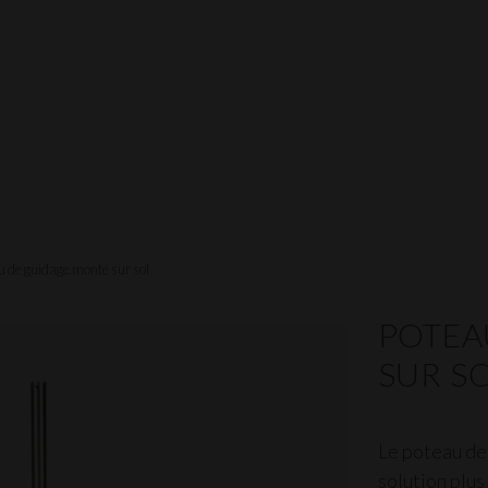
u de guidage monté sur sol
POTEA
SUR S
Le poteau de
solution plus