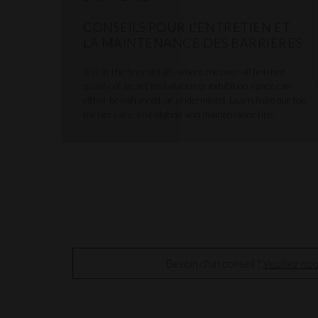
CONSEILS POUR L'ENTRETIEN ET
LA MAINTENANCE DES BARRIÈRES
It is in the finer details where the over-all finished
quality of an art installation or exhibition space can
either be enhanced, or undermined. Learn from our top
barrier care, installation and maintenance tips.
Besoin d'un conseil ?
Veuillez no