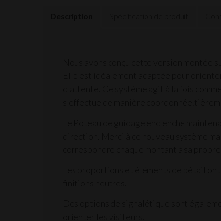
Description
Spécification de produit
Cons
Nous avons conçu cette version montée sur
Elle est idéalement adaptée pour orienter l
d'attente. Ce système agit à la fois comme
s'effectue de manière coordonnée.tièrem
Le Poteau de guidage enclenche maintenan
direction. Merci à ce nouveau système magn
correspondre chaque montant à sa propre 
Les proportions et éléments de détail ont
finitions neutres.
Des options de
signalétique
sont égalemen
orienter les visiteurs.