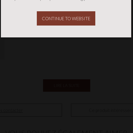
CONTINUE TO WEBSITE
LIRE LA SUITE
us contacter
Ce produit intéresserai
VOUS POUVEZ ÉGALEMENT AIMER