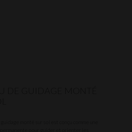
U DE GUIDAGE MONTÉ
OL
 guidage monté sur sol est conçu comme une
 permanente pour guider et orienter les