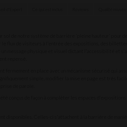
eil d'Expert
Ce qui est inclus
Reviews
Qualité musée
 sol de notre système de barrière 'pleine hauteur' pour de
e flux de visiteurs à l'entrée des expositions, des billetter
 un message physique et visuel dictant l'accessibilité et s'
ent repensé.
t fermement en place avec un mécanisme sécurisé qui assure
ifiquement simple, modifier la mise en page est très facile
prise de parole.
 été conçus de façon à compléter les espaces d'expositions
t disponibles. Celles-ci s'attachent à la barrière de maniè