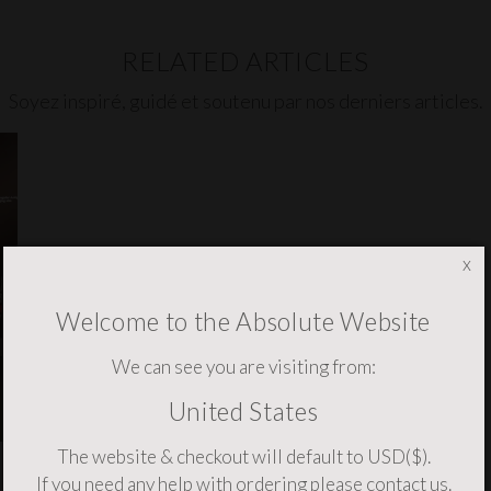
RELATED ARTICLES
Soyez inspiré, guidé et soutenu par nos derniers articles.
x
Welcome to the Absolute Website
We can see you are visiting from:
United States
The website & checkout will default to USD($).
If you need any help with ordering please
contact us
.