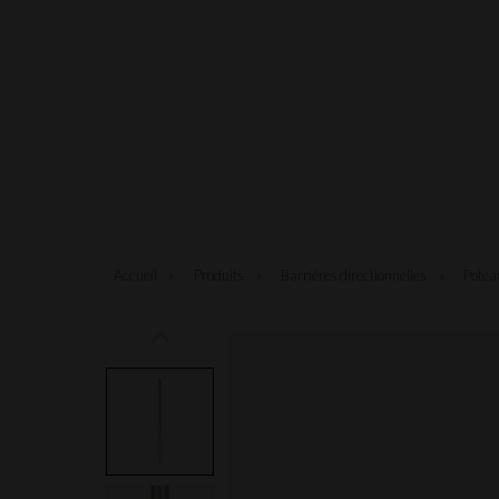
Accueil
»
Produits
»
Barrières directionnelles
»
Potea