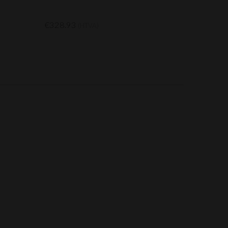
€328.93
(HTVA)