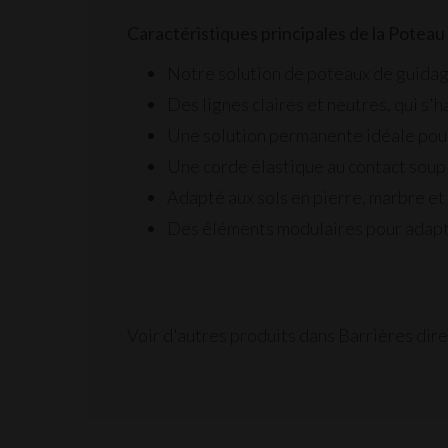
Caractéristiques principales de la Poteau
Notre solution de poteaux de guidage
Des lignes claires et neutres, qui s
Une solution permanente idéale pour 
Une
corde élastique
au contact soupl
Adapté aux sols en pierre, marbre et
Des éléments modulaires pour adap
Voir d'autres produits dans Barrières dire