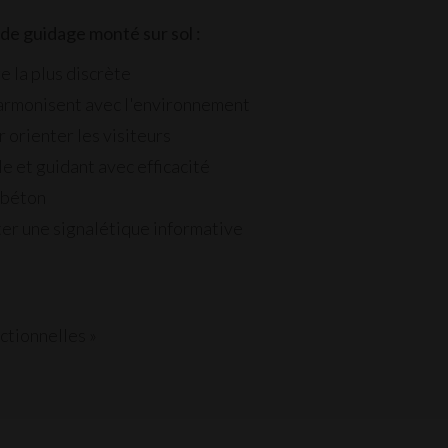
 de guidage monté sur sol :
 la plus discrète
'harmonisent avec l'environnement
orienter les visiteurs
e et guidant avec efficacité
 béton
ter une
signalétique informative
ctionnelles »