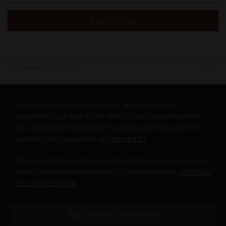
À PROPOS DE NOUS
SUPPORT
Les cookies sont utilisés pour améliorer votre
expérience sur notre site Web et pour vous montrer
INFORMATION
un contenu personnalisé. Vous pouvez désactiver les
cookies non essentiels en
cliquant ici
.
EUR
Pour plus d'informations sur l'utilisation des cookies ou
notre utilisation des données, consultez notre
politique
de confidentialité
.
©2026 ABSOLUTE MUSEUM & GALLERY PRODUCTS LTD, N°
D'ENREGISTREMENT DE LA SOCIÉTÉ 3715705, TOUS DROITS RÉSERVÉS.