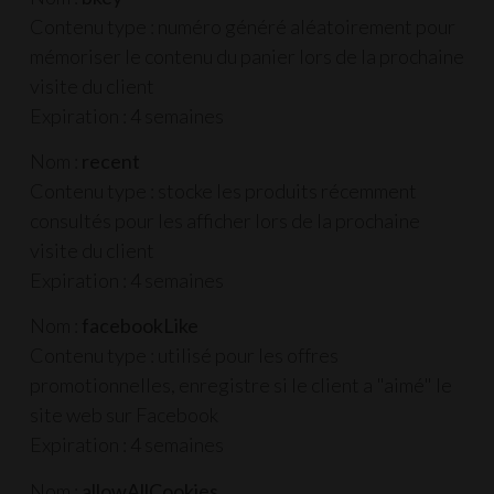
Contenu type : numéro généré aléatoirement pour
mémoriser le contenu du panier lors de la prochaine
visite du client
Expiration : 4 semaines
Nom :
recent
Contenu type : stocke les produits récemment
consultés pour les afficher lors de la prochaine
visite du client
Expiration : 4 semaines
Nom :
facebookLike
Contenu type : utilisé pour les offres
promotionnelles, enregistre si le client a "aimé" le
site web sur Facebook
Expiration : 4 semaines
Nom :
allowAllCookies