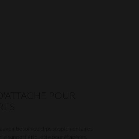
 D'ATTACHE POUR
RES
z avoir besoin de clips supplémentaires
 le support étiquette pour étagères,