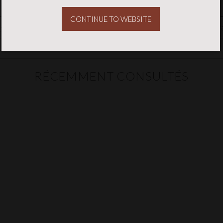
CONTINUE TO WEBSITE
us contacter
Ce produit intéresserai
RÉCEMMENT CONSULTÉS