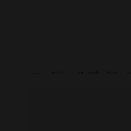
Accueil
»
Produits
»
Informations et signalétique
»
Cl