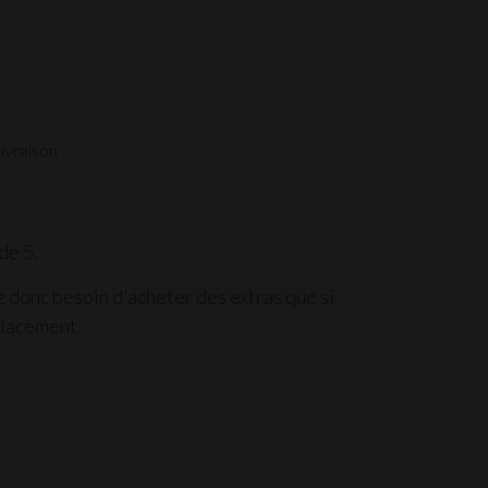
ivraison
de 5.
z donc besoin d'acheter des extras que si
placement.