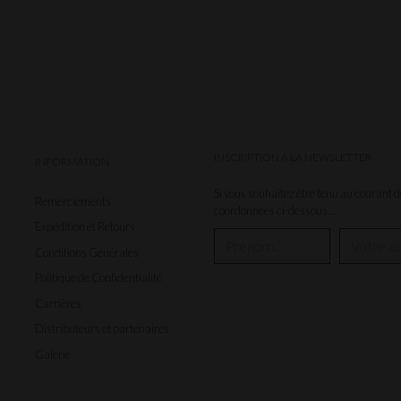
INSCRIPTION À LA NEWSLETTER
INFORMATION
Si vous souhaitez être tenu au courant de
Remerciements
coordonnées ci-dessous....
Expédition et Retours
Conditions Générales
Politique de Confidentialité
Carrières
Distributeurs et partenaires
Galerie