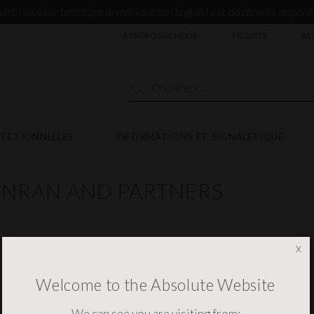
tre nouvelle brochure numérique (en anglais) est désormais disponi
À PROPOS DE NOUS
PROJETS
RE
RECTIONNELLES
INFORMATIONS ET SIGNALÉTIQUE
NRAN AND PARTNERS
x
Welcome to the Absolute Website
INSCRIPTION À LA NEWSLETTER
INFORMATION
We can see you are visiting from: