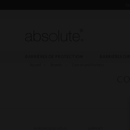
No
BARRIÈRES DE PROTECTION
BARRIÈRES DI
Accueil
»
Brands
»
Conran and Partners
CO
À PROPOS DE NOUS
SUPPORT