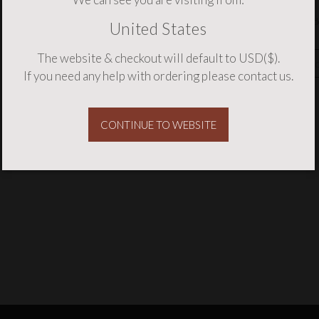
Si vous souhaitez être tenu au courant de
United States
Remerciements
coordonnées ci-dessous....
Expédition et Retours
The website & checkout will default to USD($).
Conditions Générales
If you need any help with ordering please
contact us
.
Politique de Confidentialité
Carrières
CONTINUE TO WEBSITE
Distributeurs et partenaires
Galerie